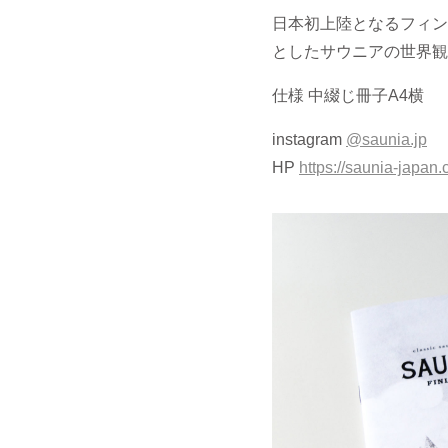
日本初上陸となるフィン
としたサウニアの世界観
仕様 中綴じ冊子A4横
instagram
@saunia.jp
HP
https://saunia-japan