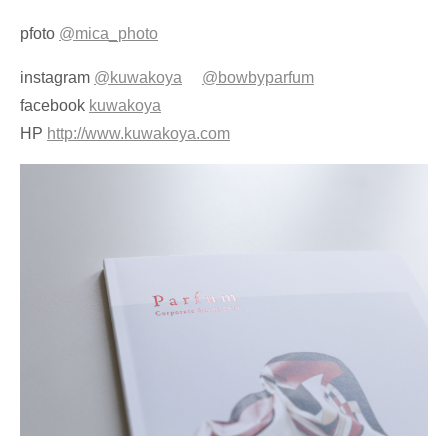
pfoto
@mica_photo
instagram
@kuwakoya
@bowbyparfum
facebook
kuwakoya
HP
http://www.kuwakoya.com