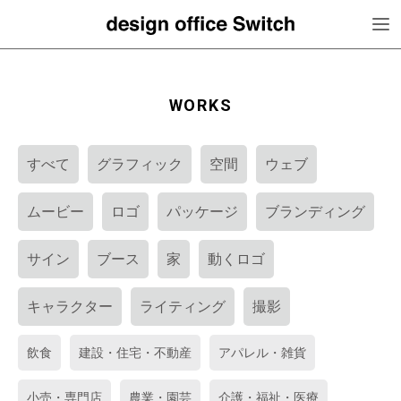
WORKS
すべて
グラフィック
空間
ウェブ
ムービー
ロゴ
パッケージ
ブランディング
サイン
ブース
家
動くロゴ
キャラクター
ライティング
撮影
飲食
建設・住宅・不動産
アパレル・雑貨
小売・専門店
農業・園芸
介護・福祉・医療