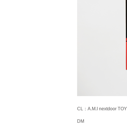
CL：A.M.I nextdoor
DM