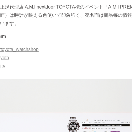
店 A.M.I nextdoor TOYOTA様のイベント「A.M.I PRE
面）は時計が映える色使いで印象強く、宛名面は商品毎の情報
います。
mm
toyota_watchshop
oyota
jp/