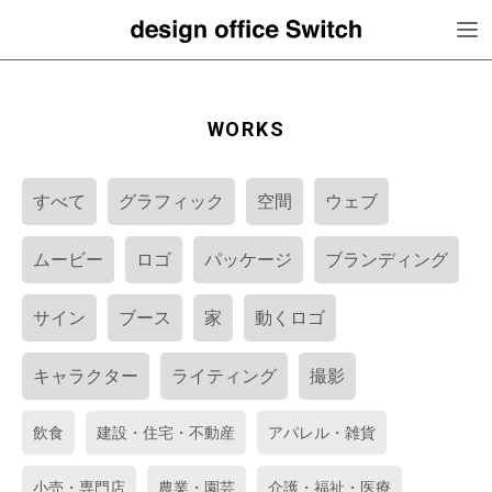
WORKS
すべて
グラフィック
空間
ウェブ
ムービー
ロゴ
パッケージ
ブランディング
サイン
ブース
家
動くロゴ
キャラクター
ライティング
撮影
飲食
建設・住宅・不動産
アパレル・雑貨
小売・専門店
農業・園芸
介護・福祉・医療