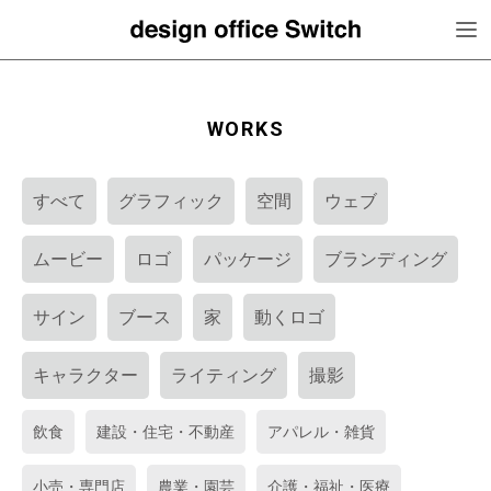
WORKS
すべて
グラフィック
空間
ウェブ
ムービー
ロゴ
パッケージ
ブランディング
サイン
ブース
家
動くロゴ
キャラクター
ライティング
撮影
飲食
建設・住宅・不動産
アパレル・雑貨
小売・専門店
農業・園芸
介護・福祉・医療