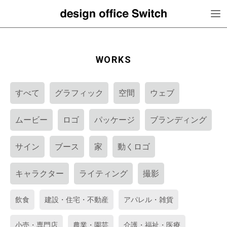
WORKS
すべて
グラフィック
空間
ウェブ
ムービー
ロゴ
パッケージ
ブランディング
サイン
ブース
家
動くロゴ
キャラクター
ライティング
撮影
飲食
建設・住宅・不動産
アパレル・雑貨
小売・専門店
農業・園芸
介護・福祉・医療