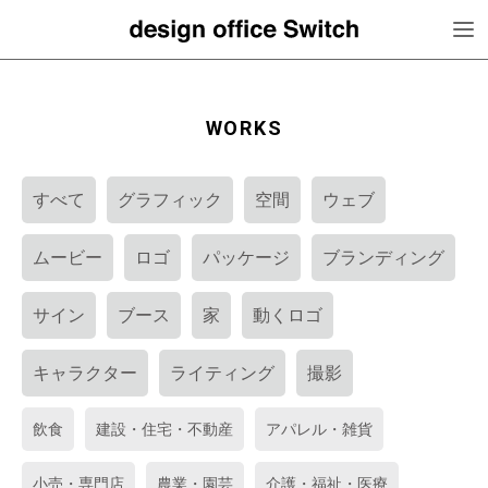
WORKS
すべて
グラフィック
空間
ウェブ
ムービー
ロゴ
パッケージ
ブランディング
サイン
ブース
家
動くロゴ
キャラクター
ライティング
撮影
飲食
建設・住宅・不動産
アパレル・雑貨
小売・専門店
農業・園芸
介護・福祉・医療