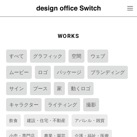
WORKS
すべて
グラフィック
空間
ウェブ
ムービー
ロゴ
パッケージ
ブランディング
サイン
ブース
家
動くロゴ
キャラクター
ライティング
撮影
飲食
建設・住宅・不動産
アパレル・雑貨
小売・専門店
農業・園芸
介護・福祉・医療