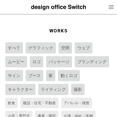
WORKS
すべて
グラフィック
空間
ウェブ
ムービー
ロゴ
パッケージ
ブランディング
サイン
ブース
家
動くロゴ
キャラクター
ライティング
撮影
飲食
建設・住宅・不動産
アパレル・雑貨
小売・専門店
農業・園芸
介護・福祉・医療