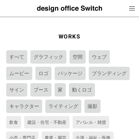
WORKS
すべて
グラフィック
空間
ウェブ
ムービー
ロゴ
パッケージ
ブランディング
サイン
ブース
家
動くロゴ
キャラクター
ライティング
撮影
飲食
建設・住宅・不動産
アパレル・雑貨
小売・専門店
農業・園芸
介護・福祉・医療