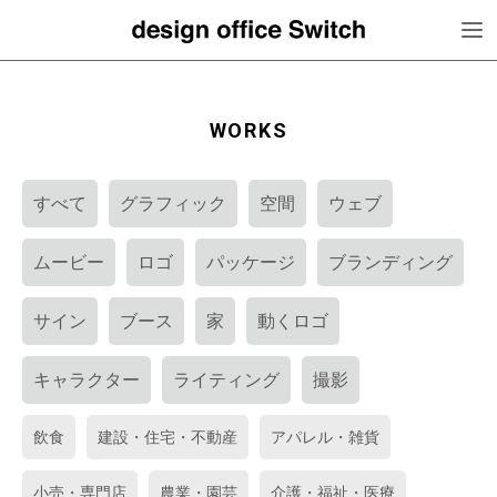
WORKS
すべて
グラフィック
空間
ウェブ
ムービー
ロゴ
パッケージ
ブランディング
サイン
ブース
家
動くロゴ
キャラクター
ライティング
撮影
飲食
建設・住宅・不動産
アパレル・雑貨
小売・専門店
農業・園芸
介護・福祉・医療