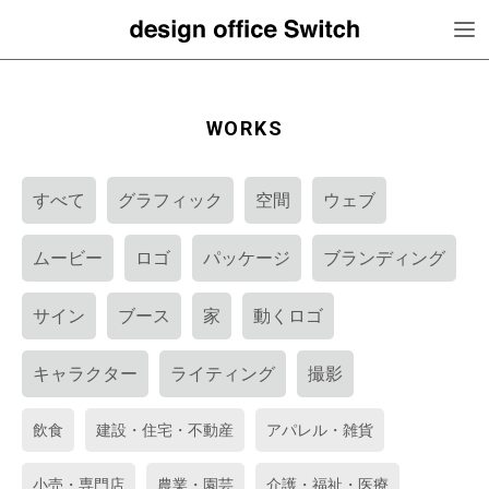
WORKS
すべて
グラフィック
空間
ウェブ
ムービー
ロゴ
パッケージ
ブランディング
サイン
ブース
家
動くロゴ
キャラクター
ライティング
撮影
飲食
建設・住宅・不動産
アパレル・雑貨
小売・専門店
農業・園芸
介護・福祉・医療