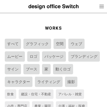
WORKS
すべて
グラフィック
空間
ウェブ
ムービー
ロゴ
パッケージ
ブランディング
サイン
ブース
家
動くロゴ
キャラクター
ライティング
撮影
飲食
建設・住宅・不動産
アパレル・雑貨
小売・専門店
農業・園芸
介護・福祉・医療